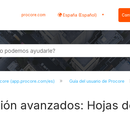
procore.com
España (Español)
Con
l
ocore (app.procore.com/es)
Guía del usuario de Procore
ión avanzados: Hojas d