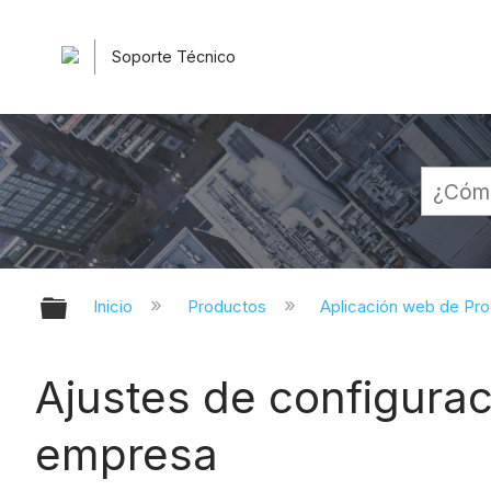
Soporte Técnico
Expandir/contraer jerarquía globa
Inicio
Productos
Aplicación web de Pr
Ajustes de configurac
empresa