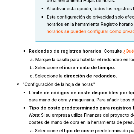
de la herramienta Hojas de horas.
Al activar esta opción, todos los registro
Esta configuración de privacidad solo afect
horarios en la herramienta Registro horari
horarios se pueden configurar como priv
Redondeo de registros horarios.
Consulte
¿Qué
Marque la casilla para habilitar el redondeo en lo
Seleccione el
incremento de tiempo
.
Seleccione la
dirección de redondeo
.
"Configuración de la hoja de horas"
Límite de códigos de coste disponibles por ti
para mano de obra y maquinaria. Para añadir tipos 
Tipo de coste predeterminado para registros 
Nota:
Si su empresa utiliza Finanzas del proyecto d
costes de mano de obra en la herramienta de pres
Seleccione el
tipo de coste
predeterminado par