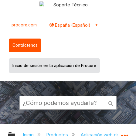
Soporte Técnico
procore.com
España (Español)
Contáctenos
Inicio de sesión en la aplicación de Procore
Expandir/contraer jerarquía global
Ex
Inicio
Productos
Aplicación web de Proco