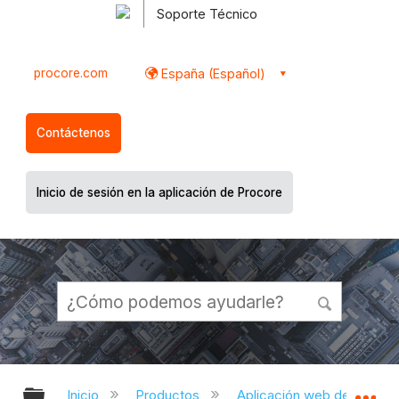
Soporte Técnico
procore.com
España (Español)
Contáctenos
Inicio de sesión en la aplicación de Procore
Expandir/contraer jerarquía global
Ex
Inicio
Productos
Aplicación web de Proco