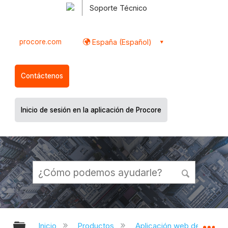
Soporte Técnico
procore.com
España (Español)
Contáctenos
Inicio de sesión en la aplicación de Procore
Expandir/contraer jerarquía global
Ex
Inicio
Productos
Aplicación web de Proco