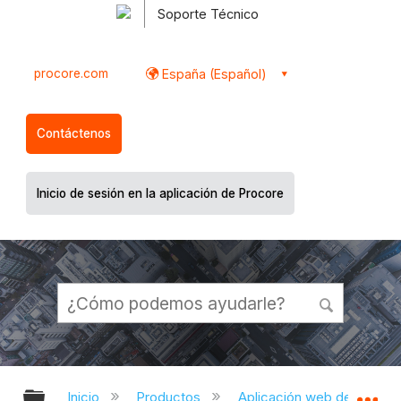
Soporte Técnico
procore.com
España (Español)
Contáctenos
Inicio de sesión en la aplicación de Procore
Expandir/contraer jerarquía global
Ex
Inicio
Productos
Aplicación web de Proco