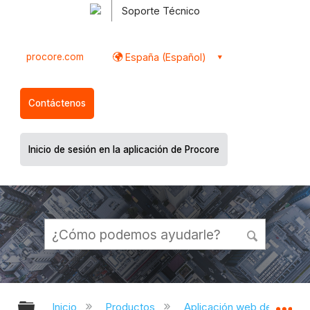
Soporte Técnico
procore.com
España (Español)
Contáctenos
Inicio de sesión en la aplicación de Procore
Expandir/contraer jerarquía global
Ex
Inicio
Productos
Aplicación web de Proco