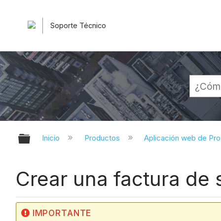
Soporte Técnico
Expandir/contraer jerarquía globa
Inicio
Productos
Aplicación web de Pr
Crear una factura de 
IMPORTANTE