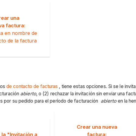
rear una
a factura:
na en nombre de
to de la factura
sos
de contacto de facturas
, tiene estas opciones. Si se le invit
acturación
abierto
, o (2) rechazar la invitación sin enviar una fa
as por su pedido para el período de facturación
abierto
en la he
Crear una nueva
la "Invitación a
factura: