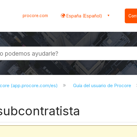
procore.com
España (Español)
Con
l
ocore (app.procore.com/es)
Guía del usuario de Procore
subcontratista