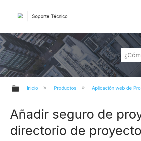
Soporte Técnico
Expandir/contraer jerarquía globa
Inicio
Productos
Aplicación web de Pr
Añadir seguro de proy
directorio de proyect