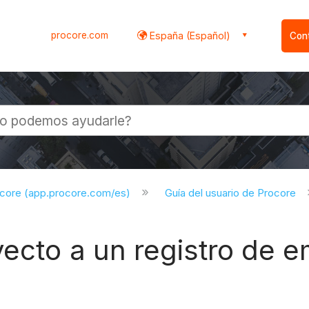
procore.com
España (Español)
Con
l
ocore (app.procore.com/es)
Guía del usuario de Procore
ecto a un registro de e
o