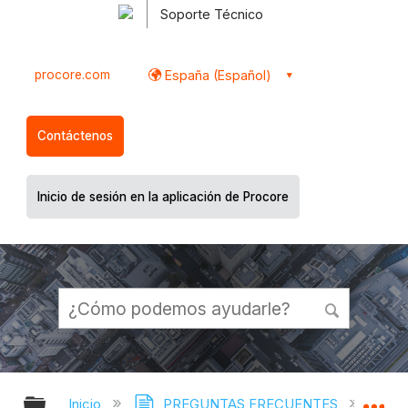
Soporte Técnico
procore.com
España (Español)
Contáctenos
Inicio de sesión en la aplicación de Procore
Expandir/contraer jerarquía global
Ex
Inicio
PREGUNTAS FRECUENTES
¿