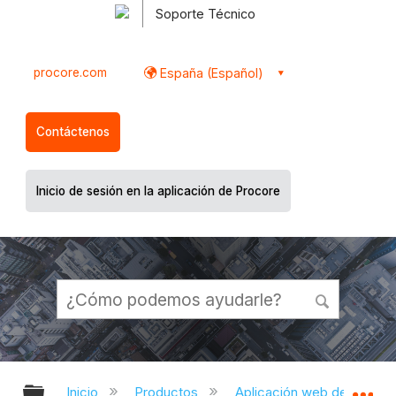
Soporte Técnico
procore.com
España (Español)
Contáctenos
Inicio de sesión en la aplicación de Procore
Expandir/contraer jerarquía global
Ex
Inicio
Productos
Aplicación web de Proco