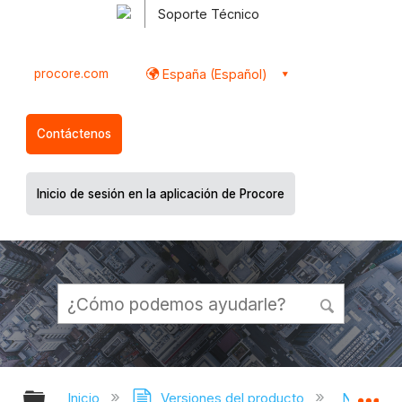
Soporte Técnico
procore.com
España (Español)
Contáctenos
Inicio de sesión en la aplicación de Procore
Expandir/contraer jerarquía global
Ex
Inicio
Versiones del producto
Notas de 