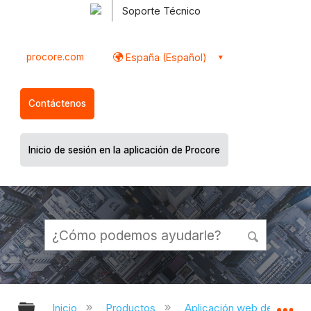
Soporte Técnico
procore.com
España (Español)
Contáctenos
Inicio de sesión en la aplicación de Procore
Expandir/contraer jerarquía global
Ex
Inicio
Productos
Aplicación web de Proco