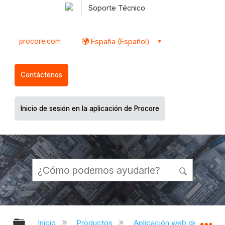
Soporte Técnico
procore.com
España (Español)
Contáctenos
Inicio de sesión en la aplicación de Procore
Expandir/contraer jerarquía global
Ex
Inicio
Productos
Aplicación web de Proco