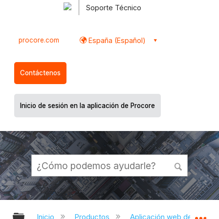
Soporte Técnico
procore.com
España (Español)
Contáctenos
Inicio de sesión en la aplicación de Procore
Expandir/contraer jerarquía global
Ex
Inicio
Productos
Aplicación web de Proco