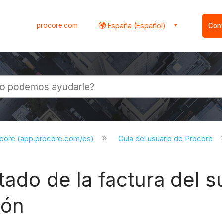
procore.com
España (Español)
Con
l
ocore (app.procore.com/es)
Guía del usuario de Procore
tado de la factura del s
ión