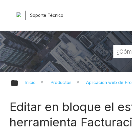
Soporte Técnico
Expandir/contraer jerarquía globa
Inicio
Productos
Aplicación web de Pr
Editar en bloque el es
herramienta Facturac