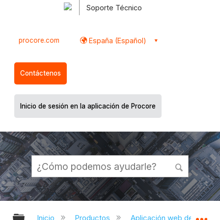
Soporte Técnico
procore.com
España (Español)
Contáctenos
Inicio de sesión en la aplicación de Procore
Expandir/contraer jerarquía global
Ex
Inicio
Productos
Aplicación web de Proco