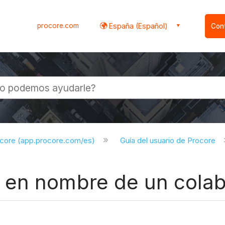
procore.com
España (Español)
Con
l
ocore (app.procore.com/es)
Guía del usuario de Procore
 en nombre de un cola