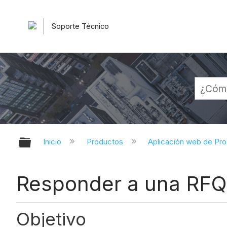
Soporte Técnico
Expandir/contraer jerarquía globa
Inicio
Productos
Aplicación web de Pr
Responder a una RFQ
Objetivo