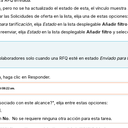
ica
RFQ enviada
.
ta, pero no se ha actualizado el estado de esta, el vínculo muestra
trar las Solicidudes de oferta en la lista, elija una de estas opciones
ara tarificación
, elija
Estado
en la lista desplegable
Añadir filtro
reenviar, elija
Estado
en la lista desplegable
Añadir filtro
y selec
 colaboradores solo cuando una RFQ esté en estado
Enviado para t
a, haga clic en
Responder.
sociado con este alcance?", elija entre estas opciones:
í
.
en
No
. No se requiere ninguna otra acción para esta tarea.