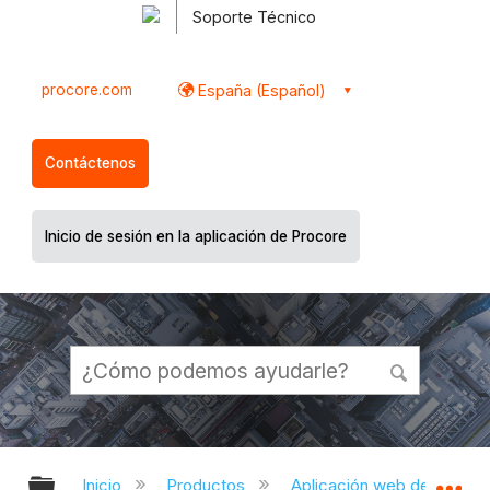
Soporte Técnico
procore.com
España (Español)
Contáctenos
Inicio de sesión en la aplicación de Procore
Expandir/contraer jerarquía global
Ex
Inicio
Productos
Aplicación web de Proco