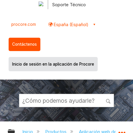
Soporte Técnico
procore.com
España (Español)
Contáctenos
Inicio de sesión en la aplicación de Procore
Expandir/contraer jerarquía global
Ex
Inicio
Productos
Aplicación web de Proco