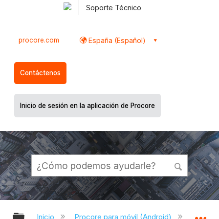
Soporte Técnico
procore.com
España (Español)
Contáctenos
Inicio de sesión en la aplicación de Procore
Expandir/contraer jerarquía global
Ex
Inicio
Procore para móvil (Android)
Aplicac