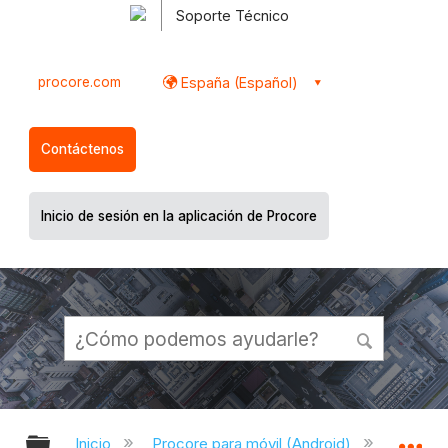
Soporte Técnico
procore.com
España (Español)
Contáctenos
Inicio de sesión en la aplicación de Procore
Expandir/contraer jerarquía global
Ex
Inicio
Procore para móvil (Android)
Aplicac