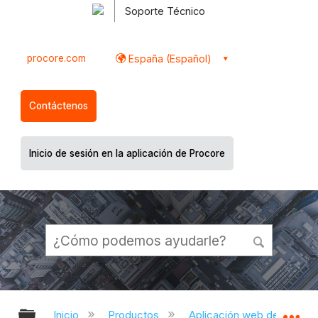
Soporte Técnico
procore.com
España (Español)
Contáctenos
Inicio de sesión en la aplicación de Procore
Expandir/contraer jerarquía global
Ex
Inicio
Productos
Aplicación web de Proco