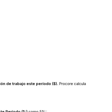
ón de trabajo este período ($)
. Procore calcula
ste Período (%)
como 5%: