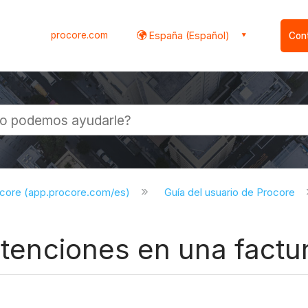
procore.com
España (Español)
Con
l
ocore (app.procore.com/es)
Guía del usuario de Procore
retenciones en una fact