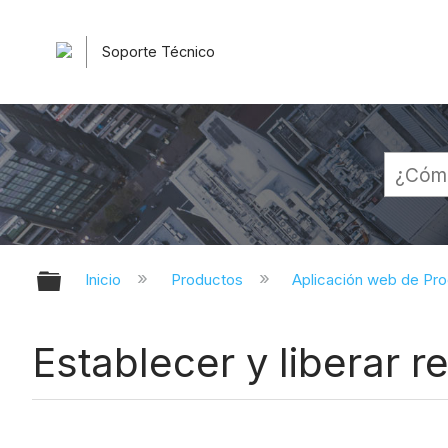
Soporte Técnico
Expandir/contraer jerarquía globa
Inicio
Productos
Aplicación web de Pr
Establecer y liberar 