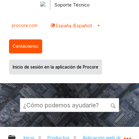
Soporte Técnico
procore.com
España (Español)
Contáctenos
Inicio de sesión en la aplicación de Procore
Expandir/contraer jerarquía global
Ex
Inicio
Productos
Aplicación web de Proco