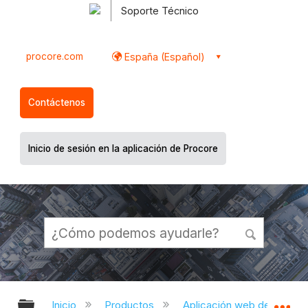
Soporte Técnico
procore.com
España (Español)
Contáctenos
Inicio de sesión en la aplicación de Procore
Expandir/contraer jerarquía global
Ex
Inicio
Productos
Aplicación web de Proco