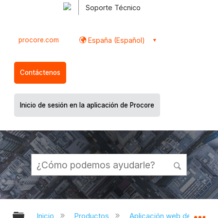
Soporte Técnico
procore.com
España (Español)
Contáctenos
Inicio de sesión en la aplicación de Procore
Expandir/contraer jerarquía global
Ex
Inicio
Productos
Aplicación web de Proco