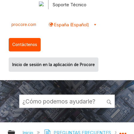
Soporte Técnico
procore.com
España (Español)
Contáctenos
Inicio de sesión en la aplicación de Procore
Expandir/contraer jerarquía global
Ex
Inicio
PREGUNTAS FRECUENTES
¿