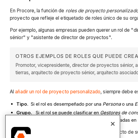
En Procore, la función de
roles de proyecto personalizad
proyecto que refleje el etiquetado de roles único de su org
Por ejemplo, algunas empresas pueden querer un rol de "di
sénior" y "asistente de director de proyectos".
OTROS EJEMPLOS DE ROLES QUE PUEDE CREA
Promotor, vicepresidente, director de proyectos sénior, a
tierras, arquitecto de proyecto sénior, arquitecto asociado
Al
añadir un rol de proyecto personalizado
, siempre debe es
Tipo
. Si el rol es desempeñado por una
Persona
o una
E
Grupo.
Si el rol se puede clasificar en
Gestores de con
Nota
: Los 'Grupos' son selecciones predeterminadas en
Una vez que haya creado la lista de roles de proyecto de s