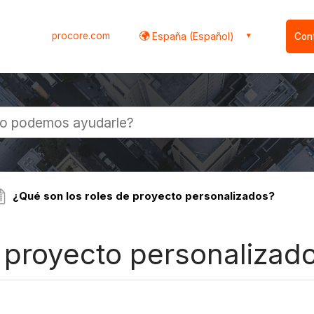
procore.com
España (Español)
Con
l
¿Qué son los roles de proyecto personalizados?
e proyecto personalizad