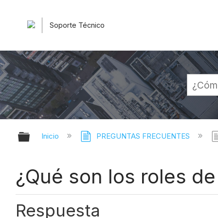
Soporte Técnico
Expandir/contraer jerarquía globa
Inicio
PREGUNTAS FRECUENTES
¿Qué son los roles d
Respuesta