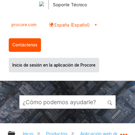
Soporte Técnico
procore.com
España (Español)
Contáctenos
Inicio de sesión en la aplicación de Procore
Expandir/contraer jerarquía global
Ex
Inicio
Productos
Aplicación web de Proco