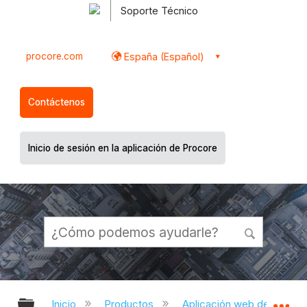
Soporte Técnico
procore.com
España (Español)
Contáctenos
Inicio de sesión en la aplicación de Procore
Expandir/contraer jerarquía global
Ex
Inicio
Productos
Aplicación web de Proco