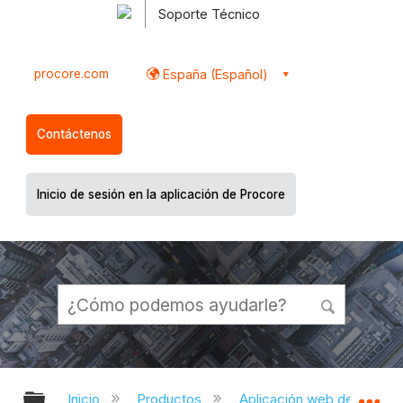
Soporte Técnico
procore.com
España (Español)
Contáctenos
Inicio de sesión en la aplicación de Procore
Expandir/contraer jerarquía global
Ex
Inicio
Productos
Aplicación web de Proco