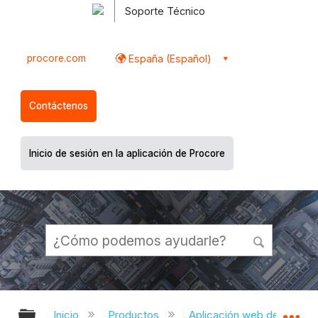
Soporte Técnico
procore.com
España (Español)
Contáctenos
Inicio de sesión en la aplicación de Procore
Expandir/contraer jerarquía global
Ex
Inicio
Productos
Aplicación web de Proco