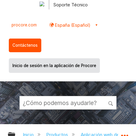
Soporte Técnico
procore.com
España (Español)
Contáctenos
Inicio de sesión en la aplicación de Procore
Expandir/contraer jerarquía global
Ex
Inicio
Productos
Aplicación web de Proco