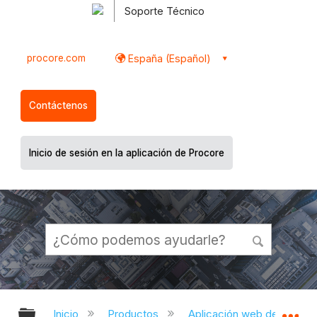
Soporte Técnico
procore.com
España (Español)
Contáctenos
Inicio de sesión en la aplicación de Procore
Expandir/contraer jerarquía global
Ex
Inicio
Productos
Aplicación web de Proco