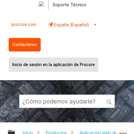
Soporte Técnico
procore.com
España (Español)
Contáctenos
Inicio de sesión en la aplicación de Procore
Expandir/contraer jerarquía global
Ex
Inicio
Productos
Aplicación web de Proco