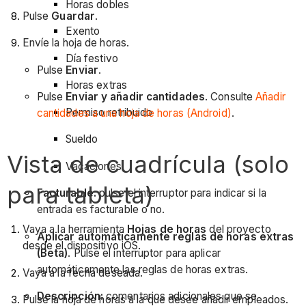
Horas dobles
Pulse
Guardar
.
Exento
Envíe la hoja de horas.
Día festivo
Pulse
Enviar
.
Horas extras
Pulse
Enviar y añadir cantidades
. Consulte
Añadir
Permiso retribuido
cantidades a una hoja de horas (Android)
.
Sueldo
Vista de cuadrícula (solo
Vacaciones
para tableta)
Facturable:
pulse el interruptor para indicar si la
entrada es facturable o no.
Vaya a la herramienta
Hojas de horas
del proyecto
Aplicar automáticamente reglas de horas extras
desde el dispositivo iOS.
(Beta)
. Pulse el interruptor para aplicar
automáticamente las reglas de horas extras.
Vaya a la fecha deseada.
Descripción:
comentarios adicionales que se
Pulse la hoja de horas a la que desee añadir empleados.