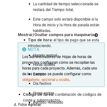
La cantidad de tiempo seleccionada se
restará del Tiempo total.
Este campo solo estará disponible si la
Hora de inicio y la Hora de parada están
habilitadas.
Mostrar/Ocultar campos para maquinaria
Tipo de hora:
el tipo de pago que se está
introduciendo.
NOTA
Horario normal
Los administradores de Hojas de horas de
proyectos configuran cómo se recopilan las
Horas dobles
horas para cada proyecto. Además, cada uno
de los campos se puede configurar como
Exento
obligatorio, opcional u oculto
.
Día festivo
Horas extras
Código de tarea:
combinación de códigos de
coste y subproyectos.
Permiso retribuido
Pulse
Aplicar
.