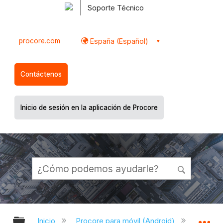
Soporte Técnico
procore.com
España (Español)
Contáctenos
Inicio de sesión en la aplicación de Procore
Expandir/contraer jerarquía global
Ex
Inicio
Procore para móvil (Android)
Aplicac