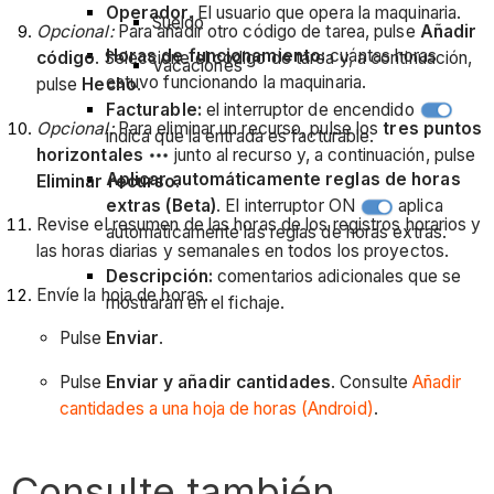
Operador.
El usuario que opera la maquinaria.
Sueldo
Opcional:
Para añadir otro código de tarea, pulse
Añadir
Horas de funcionamiento:
cuántas horas
código
. Seleccione el código de tarea y, a continuación,
Vacaciones
estuvo funcionando la maquinaria.
pulse
Hecho
.
Facturable:
el interruptor de encendido
Opcional:
Para eliminar un recurso, pulse los
tres puntos
indica que la entrada es facturable.
horizontales
junto al recurso y, a continuación, pulse
Aplicar automáticamente reglas de horas
Eliminar recurso
.
extras (Beta)
. El interruptor ON
aplica
Revise el resumen de las horas de los registros horarios y
automáticamente las reglas de horas extras.
las horas diarias y semanales en todos los proyectos.
Descripción:
comentarios adicionales que se
Envíe la hoja de horas.
mostrarán en el fichaje.
Pulse
Enviar
.
Pulse
Enviar y añadir cantidades
. Consulte
Añadir
cantidades a una hoja de horas (Android)
.
Consulte también