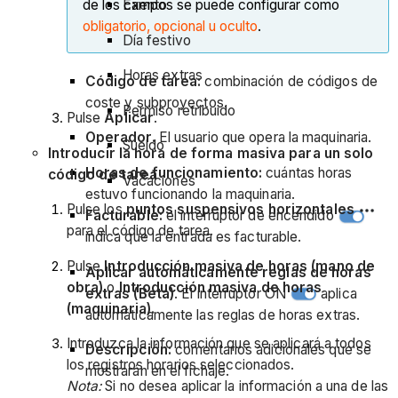
de los campos se puede configurar como
Exento
obligatorio, opcional u oculto
.
Día festivo
Horas extras
Código de tarea:
combinación de códigos de
coste y subproyectos.
Permiso retribuido
Pulse
Aplicar
.
Operador.
El usuario que opera la maquinaria.
Sueldo
Introducir la hora de forma masiva para un solo
Horas de funcionamiento:
cuántas horas
código de tarea
Vacaciones
estuvo funcionando la maquinaria.
Pulse los
puntos suspensivos horizontales
Facturable:
el interruptor de encendido
para el código de tarea.
indica que la entrada es facturable.
Pulse
Introducción masiva de horas (mano de
Aplicar automáticamente reglas de horas
obra)
o
Introducción masiva de horas
extras (Beta)
. El interruptor ON
aplica
(maquinaria).
automáticamente las reglas de horas extras.
Introduzca la información que se aplicará a todos
Descripción:
comentarios adicionales que se
los registros horarios seleccionados.
mostrarán en el fichaje.
Nota:
Si no desea aplicar la información a una de las