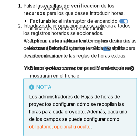
Pulse las
casillas de verificación
de los
Vacaciones
recursos
para los que desee introducir horas.
Facturable:
el interruptor de encendido
Introduzca la información que se aplicará a todos
indica que la entrada es facturable.
los registros horarios seleccionados.
Nota:
Si no desea aplicar la información a una de las
Aplicar automáticamente reglas de horas
celdas seleccionadas, pulse la celda resaltada para
extras (Beta)
. El interruptor ON
aplica
deseleccionarla.
automáticamente las reglas de horas extras.
Mostrar/ocultar campos para Mano de obra
Descripción:
comentarios adicionales que se
mostrarán en el fichaje.
NOTA
Los administradores de Hojas de horas de
proyectos configuran cómo se recopilan las
horas para cada proyecto. Además, cada uno
de los campos se puede configurar como
obligatorio, opcional u oculto
.