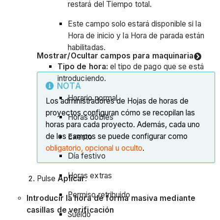
restará del Tiempo total.
Este campo solo estará disponible si la
Hora de inicio y la Hora de parada están
habilitadas.
Mostrar/Ocultar campos para maquinaria
Tipo de hora:
el tipo de pago que se está
introduciendo.
NOTA
Horario normal
Los administradores de Hojas de horas de
proyectos configuran cómo se recopilan las
Horas dobles
horas para cada proyecto. Además, cada uno
de los campos se puede configurar como
Exento
obligatorio, opcional u oculto
.
Día festivo
Horas extras
Pulse
Aplicar
.
Permiso retribuido
Introducir la hora de forma masiva mediante
casillas de verificación
Sueldo