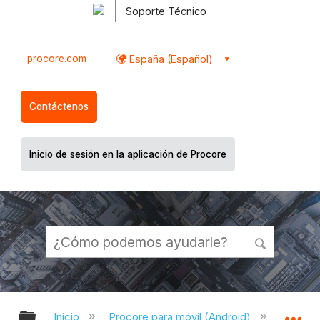
Soporte Técnico
procore.com
España (Español)
Contáctenos
Inicio de sesión en la aplicación de Procore
Expandir/contraer jerarquía global
Ex
Inicio
Procore para móvil (Android)
Aplicac