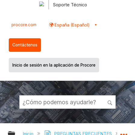
Soporte Técnico
procore.com
España (Español)
Contáctenos
Inicio de sesión en la aplicación de Procore
Expandir/contraer jerarquía global
Ex
Inicio
PREGUNTAS FRECUENTES
¿