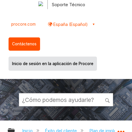
Soporte Técnico
procore.com
España (Español)
Contáctenos
Inicio de sesión en la aplicación de Procore
Expandir/contraer jerarquía global
Ex
Inicio
Éxito del cliente
Plan de implementac