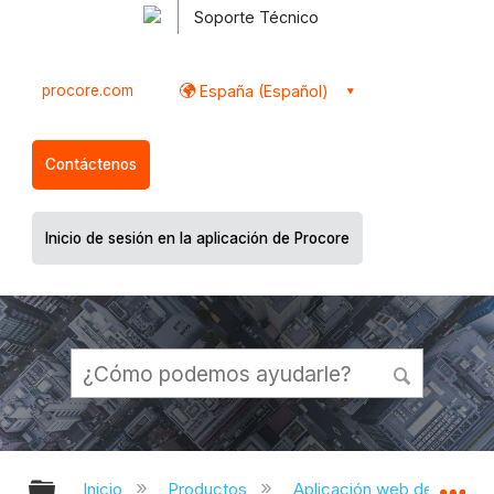
Soporte Técnico
procore.com
España (Español)
Contáctenos
Inicio de sesión en la aplicación de Procore
Expandir/contraer jerarquía global
Ex
Inicio
Productos
Aplicación web de Proco