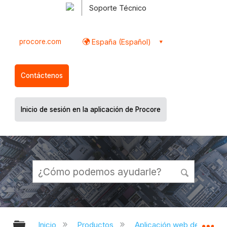
Soporte Técnico
procore.com
España (Español)
Contáctenos
Inicio de sesión en la aplicación de Procore
Expandir/contraer jerarquía global
Ex
Inicio
Productos
Aplicación web de Proco