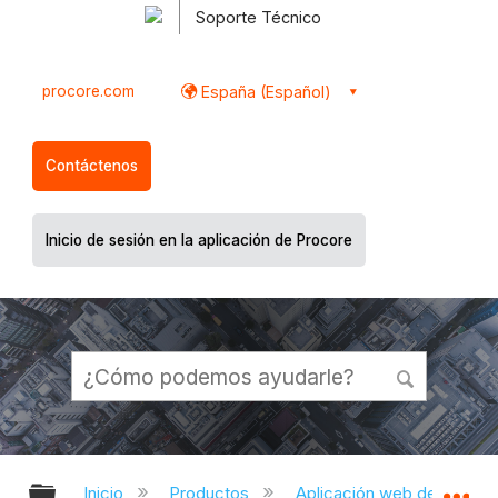
Soporte Técnico
procore.com
España (Español)
Contáctenos
Inicio de sesión en la aplicación de Procore
Expandir/contraer jerarquía global
Ex
Inicio
Productos
Aplicación web de Proco