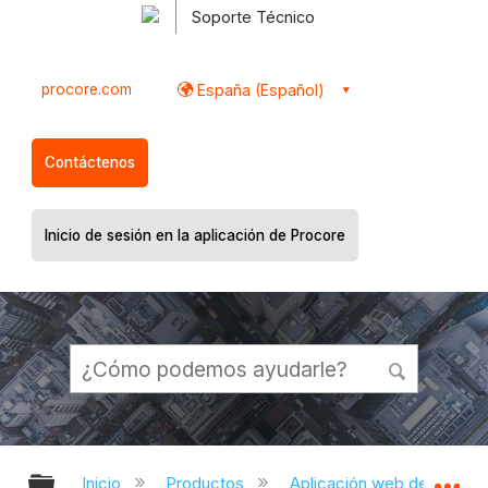
Soporte Técnico
procore.com
España (Español)
Contáctenos
Inicio de sesión en la aplicación de Procore
Expandir/contraer jerarquía global
Ex
Inicio
Productos
Aplicación web de Proco