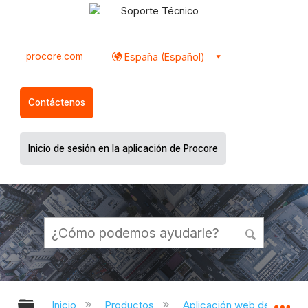
Soporte Técnico
procore.com
España (Español)
Contáctenos
Inicio de sesión en la aplicación de Procore
Expandir/contraer jerarquía global
Ex
Inicio
Productos
Aplicación web de Proco