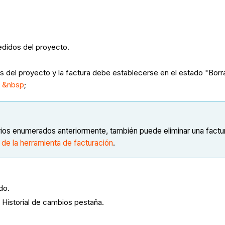
edidos del proyecto.
s del proyecto y la factura debe establecerse en el estado "Borra
? &nbsp
;
rios enumerados anteriormente, también puede eliminar una factur
a de la herramienta de facturación
.
do.
a Historial de cambios pestaña.