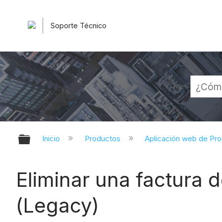
Soporte Técnico
Expandir/contraer jerarquía globa
Inicio
Productos
Aplicación web de Pr
Eliminar una factura 
(Legacy)