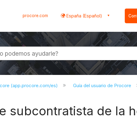
procore.com
España (Español)
Con
l
ocore (app.procore.com/es)
Guía del usuario de Procore
de subcontratista de la