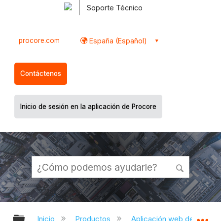
Soporte Técnico
procore.com
España (Español)
Contáctenos
Inicio de sesión en la aplicación de Procore
Expandir/contraer jerarquía global
Ex
Inicio
Productos
Aplicación web de Proco