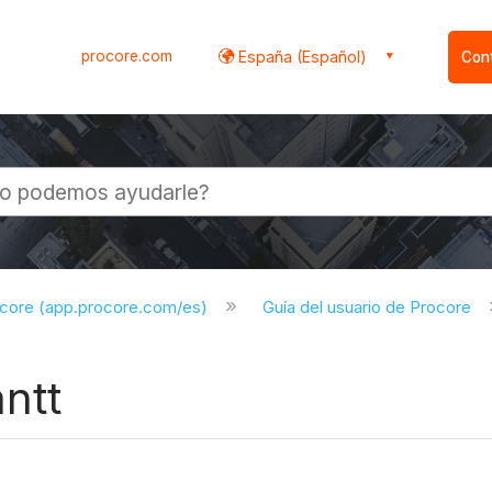
procore.com
España (Español)
Con
l
ocore (app.procore.com/es)
Guía del usuario de Procore
ntt