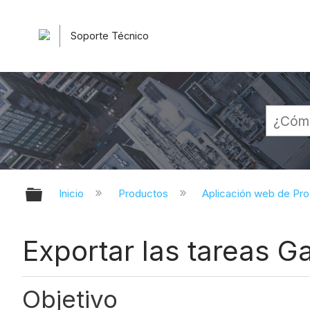
Soporte Técnico
Expandir/contraer jerarquía globa
Inicio
Productos
Aplicación web de Pr
Exportar las tareas Ga
Objetivo