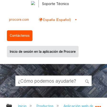
Soporte Técnico
procore.com
España (Español)
Contáctenos
Inicio de sesión en la aplicación de Procore
Expandir/contraer jerarquía global
Ex
Inicio
Productos
Aplicación web de Proco