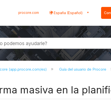
procore.com
España (Español)
Con
l
ocore (app.procore.com/es)
Guía del usuario de Procore
rma masiva en la planif