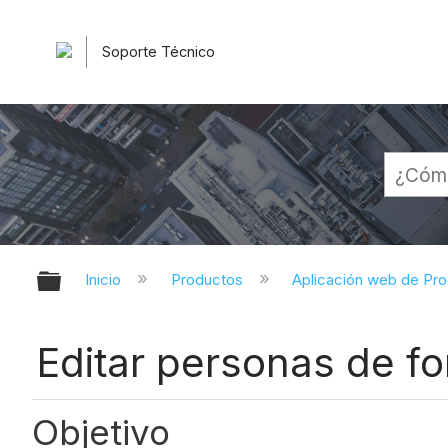
Soporte Técnico
Expandir/contraer jerarquía globa
Inicio
Productos
Aplicación web de Pr
Editar personas de fo
Objetivo