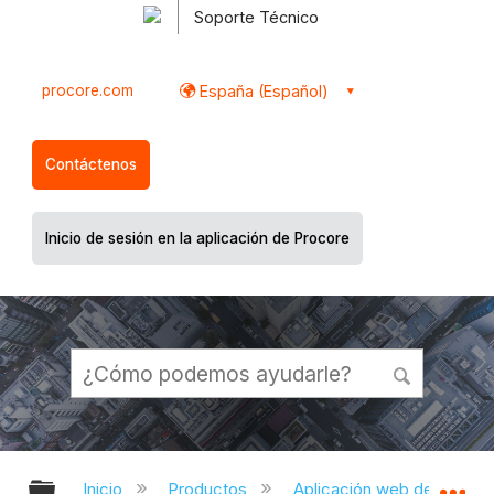
Soporte Técnico
procore.com
España (Español)
Contáctenos
Inicio de sesión en la aplicación de Procore
Expandir/contraer jerarquía global
Ex
Inicio
Productos
Aplicación web de Proco